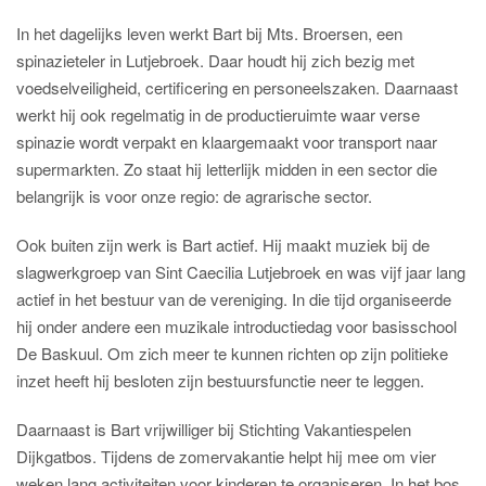
In het dagelijks leven werkt Bart bij Mts. Broersen, een
spinazieteler in Lutjebroek. Daar houdt hij zich bezig met
voedselveiligheid, certificering en personeelszaken. Daarnaast
werkt hij ook regelmatig in de productieruimte waar verse
spinazie wordt verpakt en klaargemaakt voor transport naar
supermarkten. Zo staat hij letterlijk midden in een sector die
belangrijk is voor onze regio: de agrarische sector.
Ook buiten zijn werk is Bart actief. Hij maakt muziek bij de
slagwerkgroep van Sint Caecilia Lutjebroek en was vijf jaar lang
actief in het bestuur van de vereniging. In die tijd organiseerde
hij onder andere een muzikale introductiedag voor basisschool
De Baskuul. Om zich meer te kunnen richten op zijn politieke
inzet heeft hij besloten zijn bestuursfunctie neer te leggen.
Daarnaast is Bart vrijwilliger bij Stichting Vakantiespelen
Dijkgatbos. Tijdens de zomervakantie helpt hij mee om vier
weken lang activiteiten voor kinderen te organiseren. In het bos