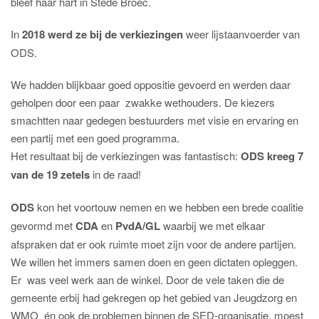
bleef haar hart in Stede Broec.
In
2018 werd ze bij de verkiezingen
weer lijstaanvoerder van
ODS.
We hadden blijkbaar goed oppositie gevoerd en werden daar
geholpen door een paar zwakke wethouders. De kiezers
smachtten naar gedegen bestuurders met visie en ervaring en
een partij met een goed programma.
Het resultaat bij de verkiezingen was fantastisch:
ODS kreeg 7
van de 19 zetels
in de raad!
ODS
kon het voortouw nemen en we hebben een brede coalitie
gevormd met
CDA
en
PvdA/GL
waarbij we met elkaar
afspraken dat er ook ruimte moet zijn voor de andere partijen.
We willen het immers samen doen en geen dictaten opleggen.
Er was veel werk aan de winkel. Door de vele taken die de
gemeente erbij had gekregen op het gebied van Jeugdzorg en
WMO én ook de problemen binnen de SED-organisatie, moest