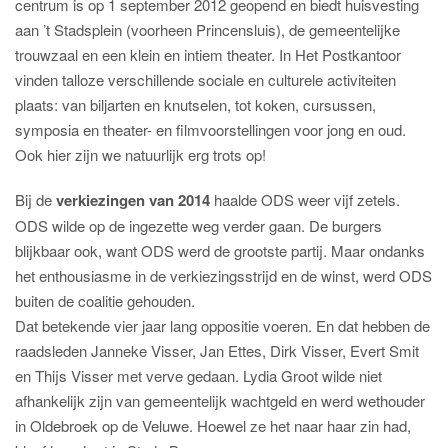
centrum is op 1 september 2012 geopend en biedt huisvesting
aan ’t Stadsplein (voorheen Princensluis), de gemeentelijke
trouwzaal en een klein en intiem theater. In Het Postkantoor
vinden talloze verschillende sociale en culturele activiteiten
plaats: van biljarten en knutselen, tot koken, cursussen,
symposia en theater- en filmvoorstellingen voor jong en oud.
Ook hier zijn we natuurlijk erg trots op!
Bij de
verkiezingen van 2014
haalde ODS weer vijf zetels.
ODS wilde op de ingezette weg verder gaan. De burgers
blijkbaar ook, want ODS werd de grootste partij. Maar ondanks
het enthousiasme in de verkiezingsstrijd en de winst, werd ODS
buiten de coalitie gehouden.
Dat betekende vier jaar lang oppositie voeren. En dat hebben de
raadsleden Janneke Visser, Jan Ettes, Dirk Visser, Evert Smit
en Thijs Visser met verve gedaan. Lydia Groot wilde niet
afhankelijk zijn van gemeentelijk wachtgeld en werd wethouder
in Oldebroek op de Veluwe. Hoewel ze het naar haar zin had,