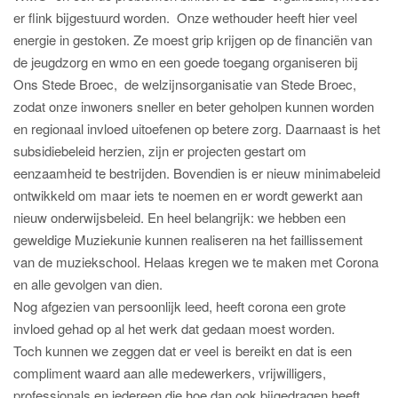
er flink bijgestuurd worden. Onze wethouder heeft hier veel
energie in gestoken. Ze moest grip krijgen op de financiën van
de jeugdzorg en wmo en een goede toegang organiseren bij
Ons Stede Broec, de welzijnsorganisatie van Stede Broec,
zodat onze inwoners sneller en beter geholpen kunnen worden
en regionaal invloed uitoefenen op betere zorg. Daarnaast is het
subsidiebeleid herzien, zijn er projecten gestart om
eenzaamheid te bestrijden. Bovendien is er nieuw minimabeleid
ontwikkeld om maar iets te noemen en er wordt gewerkt aan
nieuw onderwijsbeleid. En heel belangrijk: we hebben een
geweldige Muziekunie kunnen realiseren na het faillissement
van de muziekschool. Helaas kregen we te maken met Corona
en alle gevolgen van dien.
Nog afgezien van persoonlijk leed, heeft corona een grote
invloed gehad op al het werk dat gedaan moest worden.
Toch kunnen we zeggen dat er veel is bereikt en dat is een
compliment waard aan alle medewerkers, vrijwilligers,
professionals en iedereen die hoe dan ook bijgedragen heeft.